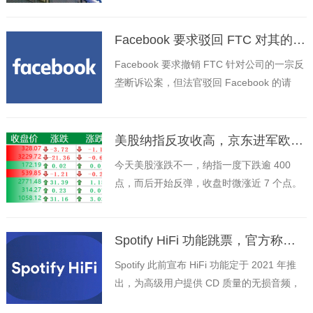
人工智能、半导体、新世代通讯。6 英寸晶
圆厂预计 2023 年量产碳化硅半导体。
Facebook 要求驳回 FTC 对其的拆分诉讼，法院不同意
Facebook 要求撤销 FTC 针对公司的一宗反
垄断诉讼案，但法官驳回 Facebook 的请
求，法官认为 FTC 的起诉是合理的。FTC
认为法院应该要求 Facebook 出售
Instagram 和 WhatsApp
美股纳指反攻收高，京东进军欧洲市场挑战亚马逊
今天美股涨跌不一，纳指一度下跌逾 400
点，而后开始反弹，收盘时微涨近 7 个点。
截至收盘，道指跌 162.79 点，跌幅为
0.45%，报收 36068.87 点；标普 500 指数
跌 6.74 点，跌幅为 0.14%，报收 4670.29
Spotify HiFi 功能跳票，官方称仍在开发中
点；纳指涨 6.93 点，涨幅为 0.05%，报收
Spotify 此前宣布 HiFi 功能定于 2021 年推
14942.83 点
出，为高级用户提供 CD 质量的无损音频，
如今依然没有上线。Spotify 上周五在社区发