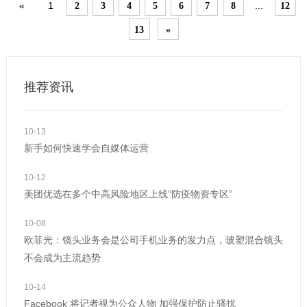
«
1
...
2
3
4
5
6
7
8
12
价不合理
13
»
推荐资讯
10-13
新手如何快速学会自媒体运营
10-12
美团优选在多个中高风险地区上线“防疫物资专区”
10-08
欧菲光：镜头业务会是公司手机业务的发力点，玻塑混合镜头
不会成为主流趋势
10-14
Facebook 将记者视为公众人物 加强保护防止骚扰