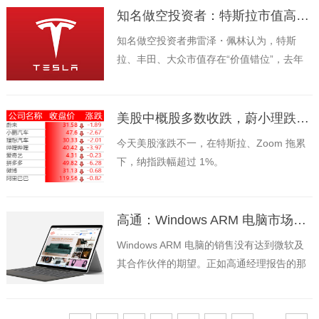
知名做空投资者：特斯拉市值高于丰田、大众之和的 2 倍，被高估 10 倍
知名做空投资者弗雷泽・佩林认为，特斯
拉、丰田、大众市值存在“价值错位”，去年
丰田、大众销量是特斯拉约 10 倍，但特斯
拉市值高达约 1.15 万亿美元，是丰田和大众
之和的逾 2 倍。
美股中概股多数收跌，蔚小理跌逾 5%，哔哩哔哩跌近 9%，拼多多大跌 11%
今天美股涨跌不一，在特斯拉、Zoom 拖累
下，纳指跌幅超过 1%。
高通：Windows ARM 电脑市场发展缓慢，部分原因是 OEM 厂商定价太高
Windows ARM 电脑的销售没有达到微软及
其合作伙伴的期望。正如高通经理报告的那
样，部分原因是价格过高。在接受 Golem 采
访时，高通高级总监 Miguel Nunes 表示：
“我们对早期设备不满意的一件事是它们的定