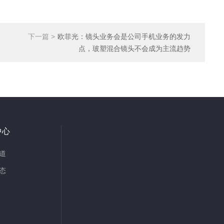
下一篇 >
欧菲光：镜头业务会是公司手机业务的发力
点，玻塑混合镜头不会成为主流趋势
中心
道
态